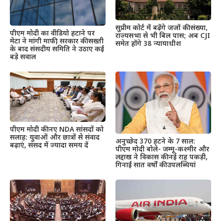
सुप्रीम कोर्ट में बढ़ेंगे जजों की संख्या,
पीएम मोदी का वीडियो हटाने पर
राज्यसभा से भी बिल पास; अब CJI
मेटा ने मांगी माफी, सरकार की सख्ती
समेत होंगे 38 न्यायाधीश
के बाद संसदीय समिति ने उठाए कई
बड़े सवाल
पीएम मोदी की नए NDA सांसदों को
सलाह: युवाओं और छात्रों से संवाद
अनुच्छेद 370 हटने के 7 साल:
बढ़ाएं, संसद में ज्यादा समय दें
पीएम मोदी बोले- जम्मू-कश्मीर और
लद्दाख ने विकास की नई राह पकड़ी,
गिनाईं सात वर्षों की उपलब्धियां