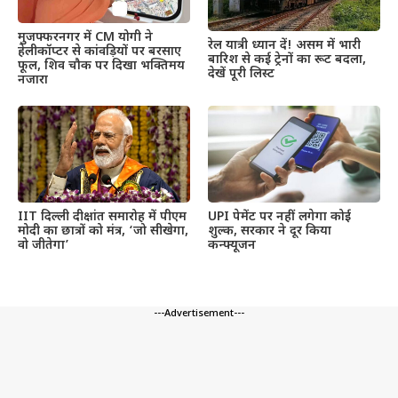
मुजफ्फरनगर में CM योगी ने
रेल यात्री ध्यान दें! असम में भारी
हेलीकॉप्टर से कांवड़ियों पर बरसाए
बारिश से कई ट्रेनों का रूट बदला,
फूल, शिव चौक पर दिखा भक्तिमय
देखें पूरी लिस्ट
नजारा
IIT दिल्ली दीक्षांत समारोह में पीएम
UPI पेमेंट पर नहीं लगेगा कोई
मोदी का छात्रों को मंत्र, ‘जो सीखेगा,
शुल्क, सरकार ने दूर किया
वो जीतेगा’
कन्फ्यूजन
---Advertisement---