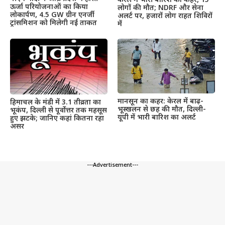
केरल में भारी बारिश का कहर, 15
ऊर्जा परियोजनाओं का किया
लोगों की मौत; NDRF और सेना
लोकार्पण, 4.5 GW ग्रीन एनर्जी
अलर्ट पर, हजारों लोग राहत शिविरों
ट्रांसमिशन को मिलेगी नई ताकत
में
मानसून का कहर: केरल में बाढ़-
हिमाचल के मंडी में 3.1 तीव्रता का
भूस्खलन से छह की मौत, दिल्ली-
भूकंप, दिल्ली से पूर्वोत्तर तक महसूस
यूपी में भारी बारिश का अलर्ट
हुए झटके; जानिए कहां कितना रहा
असर
---Advertisement---