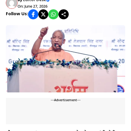
By
Editor Desk
On: June 27, 2026
Follow Us:
---Advertisement---