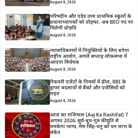
August 8, 2026
परिषदीय और एडेड उच्च प्राथमिक स्कूलों के
प्रधानाध्यापकों को तोहफा, अब BEO पद पर
मिलेगी प्रोन्नति
August 8, 2026
न्यायाधिकरणों में नियुक्तियों के लिए बनेगा
राष्ट्रीय आयोग, अगले सप्ताह लोकसभा में
आएगा विधेयक
August 8, 2026
रिकवरी एजेंटों के नियमों में ढील, RBI के
ड्राफ्ट बदलावों से बैंकों और एजेंसियों को
राहत
August 8, 2026
आज का राशिफल (Aaj Ka Rashifal) 7
अगस्त 2026: सूर्य-बुध-गुरु की युति से
चमकेगा भाग्य, मेष-सिंह-धनु को धन लाभ के
संकेत