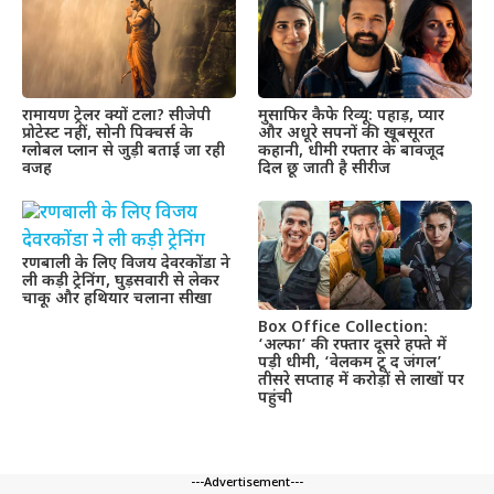
रामायण ट्रेलर क्यों टला? सीजेपी
मुसाफिर कैफे रिव्यू: पहाड़, प्यार
प्रोटेस्ट नहीं, सोनी पिक्चर्स के
और अधूरे सपनों की खूबसूरत
ग्लोबल प्लान से जुड़ी बताई जा रही
कहानी, धीमी रफ्तार के बावजूद
वजह
दिल छू जाती है सीरीज
रणबाली के लिए विजय देवरकोंडा ने
ली कड़ी ट्रेनिंग, घुड़सवारी से लेकर
चाकू और हथियार चलाना सीखा
Box Office Collection:
‘अल्फा’ की रफ्तार दूसरे हफ्ते में
पड़ी धीमी, ‘वेलकम टू द जंगल’
तीसरे सप्ताह में करोड़ों से लाखों पर
पहुंची
---Advertisement---