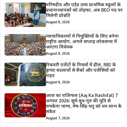
परिषदीय और एडेड उच्च प्राथमिक स्कूलों के
प्रधानाध्यापकों को तोहफा, अब BEO पद पर
मिलेगी प्रोन्नति
August 8, 2026
न्यायाधिकरणों में नियुक्तियों के लिए बनेगा
राष्ट्रीय आयोग, अगले सप्ताह लोकसभा में
आएगा विधेयक
August 8, 2026
रिकवरी एजेंटों के नियमों में ढील, RBI के
ड्राफ्ट बदलावों से बैंकों और एजेंसियों को
राहत
August 8, 2026
आज का राशिफल (Aaj Ka Rashifal) 7
अगस्त 2026: सूर्य-बुध-गुरु की युति से
चमकेगा भाग्य, मेष-सिंह-धनु को धन लाभ के
संकेत
August 7, 2026