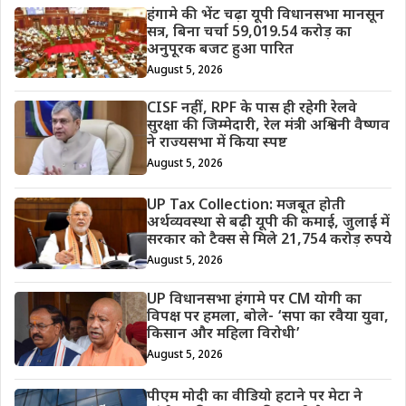
हंगामे की भेंट चढ़ा यूपी विधानसभा मानसून
सत्र, बिना चर्चा 59,019.54 करोड़ का
अनुपूरक बजट हुआ पारित
August 5, 2026
CISF नहीं, RPF के पास ही रहेगी रेलवे
सुरक्षा की जिम्मेदारी, रेल मंत्री अश्विनी वैष्णव
ने राज्यसभा में किया स्पष्ट
August 5, 2026
UP Tax Collection: मजबूत होती
अर्थव्यवस्था से बढ़ी यूपी की कमाई, जुलाई में
सरकार को टैक्स से मिले 21,754 करोड़ रुपये
August 5, 2026
UP विधानसभा हंगामे पर CM योगी का
विपक्ष पर हमला, बोले- ‘सपा का रवैया युवा,
किसान और महिला विरोधी’
August 5, 2026
पीएम मोदी का वीडियो हटाने पर मेटा ने