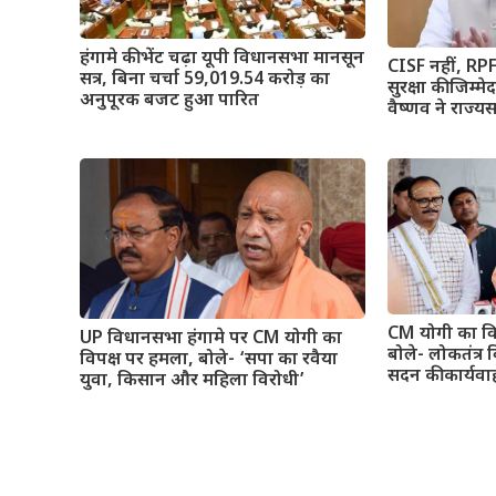
हंगामे की भेंट चढ़ा यूपी विधानसभा मानसून
CISF नहीं, RPF 
सत्र, बिना चर्चा 59,019.54 करोड़ का
सुरक्षा की जिम्मेद
अनुपूरक बजट हुआ पारित
वैष्णव ने राज्यस
CM योगी का वि
UP विधानसभा हंगामे पर CM योगी का
बोले- लोकतंत्र व
विपक्ष पर हमला, बोले- ‘सपा का रवैया
सदन की कार्यव
युवा, किसान और महिला विरोधी’