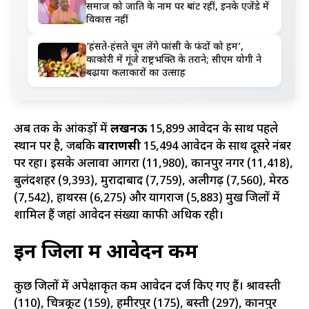
समाज को जाति के नाम पर बांट रहीं, इनके एजेंडे में
विकास नहीं
‘हंसते-हंसते चूम लेंगे फांसी के फंदों को हम’,
काकोरी में गूंजे राष्ट्रभक्ति के तराने; सीएम योगी ने
बढ़ाया कलाकारों का उत्साह
अब तक के आंकड़ों में
लखनऊ
15,899 आवेदन के साथ पहले
स्थान पर है, जबकि
वाराणसी
15,494 आवेदन के साथ दूसरे नंबर
पर रहा। इसके अलावा आगरा (11,980), कानपुर नगर (11,418),
बुलंदशहर (9,393), मुरादाबाद (7,759), अलीगढ़ (7,560), मेरठ
(7,542), हाथरस (6,275) और प्रयागराज (5,883) प्रमुख जिलों में
शामिल हैं जहां आवेदन संख्या काफी अधिक रही।
इन जिलों में आवेदन कम
कुछ जिलों में अपेक्षाकृत कम आवेदन दर्ज किए गए हैं। श्रावस्ती
(110), चित्रकूट (159), हमीरपुर (175), बस्ती (297), कानपुर