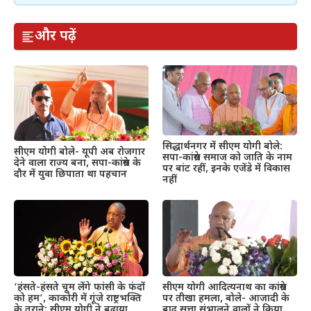
और पढ़ें
सिद्धार्थनगर में सीएम योगी बोले:
सीएम योगी बोले- यूपी अब रोजगार
सपा-कांग्रेस समाज को जाति के नाम
देने वाला राज्य बना, सपा-कांग्रेस के
पर बांट रहीं, इनके एजेंडे में विकास
दौर में युवा छिपाता था पहचान
नहीं
‘हंसते-हंसते चूम लेंगे फांसी के फंदों
सीएम योगी आदित्यनाथ का कांग्रेस
को हम’, काकोरी में गूंजे राष्ट्रभक्ति
पर तीखा हमला, बोले- आजादी के
के तराने; सीएम योगी ने बढ़ाया
बाद सत्ता संभालने वालों ने किया