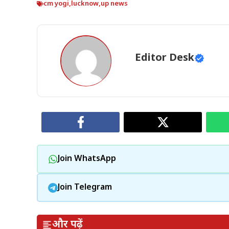
cm yogi
,
lucknow
,
up news
Editor Desk
Join WhatsApp
Join Telegram
और पढ़ें