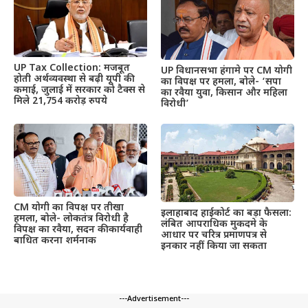
UP Tax Collection: मजबूत
UP विधानसभा हंगामे पर CM योगी
होती अर्थव्यवस्था से बढ़ी यूपी की
का विपक्ष पर हमला, बोले- ‘सपा
कमाई, जुलाई में सरकार को टैक्स से
का रवैया युवा, किसान और महिला
मिले 21,754 करोड़ रुपये
विरोधी’
CM योगी का विपक्ष पर तीखा
इलाहाबाद हाईकोर्ट का बड़ा फैसला:
हमला, बोले- लोकतंत्र विरोधी है
लंबित आपराधिक मुकदमे के
विपक्ष का रवैया, सदन की कार्यवाही
आधार पर चरित्र प्रमाणपत्र से
बाधित करना शर्मनाक
इनकार नहीं किया जा सकता
---Advertisement---