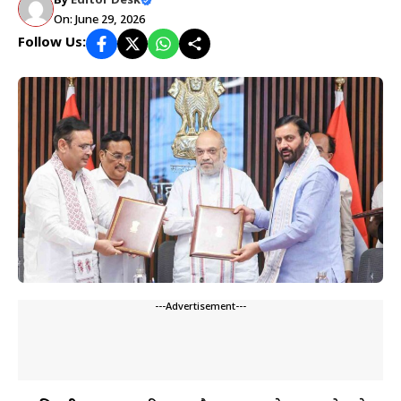
By
Editor Desk
On: June 29, 2026
Follow Us:
---Advertisement---