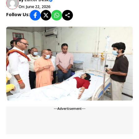
By
Editor Desk
On: June 22, 2026
Follow Us:
---Advertisement---