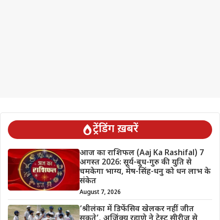
ट्रेंडिंग ख़बरें
आज का राशिफल (Aaj Ka Rashifal) 7
अगस्त 2026: सूर्य-बुध-गुरु की युति से
चमकेगा भाग्य, मेष-सिंह-धनु को धन लाभ के
संकेत
August 7, 2026
‘श्रीलंका में डिफेंसिव खेलकर नहीं जीत
सकते’, अजिंक्य रहाणे ने टेस्ट सीरीज से