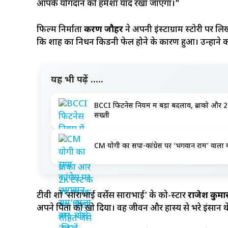
आपके योगदान को हमेशा याद रखा जाएगा।”
फिल्म निर्माता
करण जौहर
ने अपनी इंस्टाग्राम स्टोरी पर ल
कि शाह का निधन किडनी फेल होने के कारण हुआ। उन्होंने कहा
यह भी पढ़ें .....
BCCI फिटनेस नियम में बड़ा बदलाव, ब्रोंको और 2
सख्ती
CM योगी का सपा-कांग्रेस पर ‘भगवान राम’ वाला वार,
टीवी शो ‘साराभाई वर्सेस साराभाई’ के को-स्टार
राजेश कुमा
अपने पिता को खो दिया। वह जीवन और हास्य से भरे इंसान थ