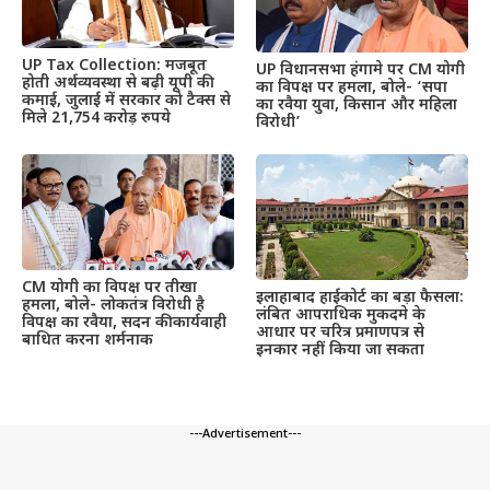
UP Tax Collection: मजबूत
UP विधानसभा हंगामे पर CM योगी
होती अर्थव्यवस्था से बढ़ी यूपी की
का विपक्ष पर हमला, बोले- ‘सपा
कमाई, जुलाई में सरकार को टैक्स से
का रवैया युवा, किसान और महिला
मिले 21,754 करोड़ रुपये
विरोधी’
CM योगी का विपक्ष पर तीखा
इलाहाबाद हाईकोर्ट का बड़ा फैसला:
हमला, बोले- लोकतंत्र विरोधी है
लंबित आपराधिक मुकदमे के
विपक्ष का रवैया, सदन की कार्यवाही
आधार पर चरित्र प्रमाणपत्र से
बाधित करना शर्मनाक
इनकार नहीं किया जा सकता
---Advertisement---