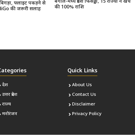
बंगाल-मध्य प्रदेश फिसड्डी, 15 राज्यों ने खर्च
 बिगड़ा, फ्लाइट पकड़ने से
की 100% राशि
IndiGo की जरूरी सलाह
Categories
Quick Links
देश
About Us
उत्तर प्रदेश
Contact Us
राज्य
Disclaimer
मनोरंजन
Privacy Policy