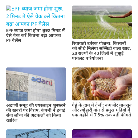
EPF ब्याज जमा होना शुरू: 2 मिनट में
ऐसे चेक करें कितना बढ़ा आपका
PF बैलेंस
रियायती उर्वरक योजना: किसानों
को सीधे मिलेगा सब्सिडी वाला खाद,
20 राज्यों के 40 जिलों में शुरू हुई
पायलट परियोजना
गेहूं के दाम में तेजी: कमजोर मानसून
अदाणी समूह की एयरलाइन शुरू करने
और त्योहारी मांग से प्रमुख मंडियों में
की खबरों पर विराम, कंपनी ने हवाई
एक महीने में 7.5% तक बढ़ी कीमतें
सेवा लॉन्च की अटकलों को किया
खारिज