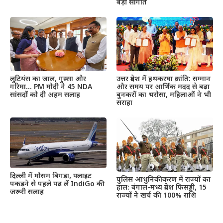
बड़ी सौगात
उत्तर प्रदेश में हथकरघा क्रांति: सम्मान
लुटियंस का जाल, गुस्सा और
और समय पर आर्थिक मदद से बढ़ा
गरिमा… PM मोदी ने 45 NDA
बुनकरों का भरोसा, महिलाओं ने भी
सांसदों को दी अहम सलाह
सराहा
दिल्ली में मौसम बिगड़ा, फ्लाइट
पुलिस आधुनिकीकरण में राज्यों का
पकड़ने से पहले पढ़ लें IndiGo की
हाल: बंगाल-मध्य प्रदेश फिसड्डी, 15
जरूरी सलाह
राज्यों ने खर्च की 100% राशि