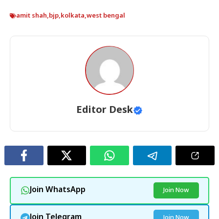
amit shah
,
bjp
,
kolkata
,
west bengal
Editor Desk
Join WhatsApp
Join Now
Join Telegram
Join Now