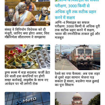
अग्नि-4 मिसाइल का सफल
परीक्षण: 3000 किमी से अधिक दूरी
संसद ने विनियोग विधेयक को दी
तक सटीक प्रहार करने में सक्षम,
मंजूरी, जानिए क्या होगा असर; वित्त
भारत की रणनीतिक ताकत हुई और
मंत्री निर्मला सीतारमण ने समझाया
मजबूत
ड्रग्स रूल्स में बड़ा बदलाव: फर्जी डेटा
रेलवे का नया फैसला: अब एक शहर
देने वाली दवा कंपनियों पर होगी
से दूसरे शहर सामान भेजना पड़
सख्त कार्रवाई, लाइसेंस के साथ नए
सकता है सस्ता, बदलेगा माल ढुलाई
आवेदन पर भी लगेगी रोक
का पूरा सिस्टम