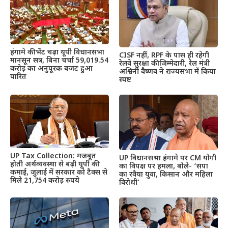
हंगामे की भेंट चढ़ा यूपी विधानसभा
CISF नहीं, RPF के पास ही रहेगी
मानसून सत्र, बिना चर्चा 59,019.54
रेलवे सुरक्षा की जिम्मेदारी, रेल मंत्री
करोड़ का अनुपूरक बजट हुआ
अश्विनी वैष्णव ने राज्यसभा में किया
पारित
स्पष्ट
UP Tax Collection: मजबूत
UP विधानसभा हंगामे पर CM योगी
होती अर्थव्यवस्था से बढ़ी यूपी की
का विपक्ष पर हमला, बोले- ‘सपा
कमाई, जुलाई में सरकार को टैक्स से
का रवैया युवा, किसान और महिला
मिले 21,754 करोड़ रुपये
विरोधी’