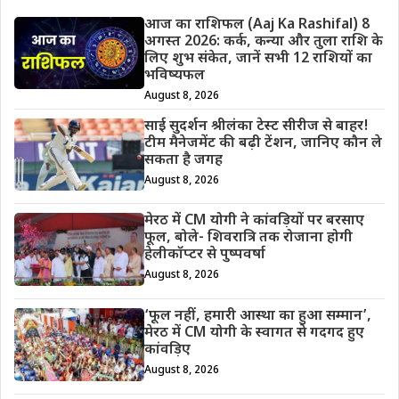
आज का राशिफल (Aaj Ka Rashifal) 8
अगस्त 2026: कर्क, कन्या और तुला राशि के
लिए शुभ संकेत, जानें सभी 12 राशियों का
भविष्यफल
August 8, 2026
साई सुदर्शन श्रीलंका टेस्ट सीरीज से बाहर!
टीम मैनेजमेंट की बढ़ी टेंशन, जानिए कौन ले
सकता है जगह
August 8, 2026
मेरठ में CM योगी ने कांवड़ियों पर बरसाए
फूल, बोले- शिवरात्रि तक रोजाना होगी
हेलीकॉप्टर से पुष्पवर्षा
August 8, 2026
‘फूल नहीं, हमारी आस्था का हुआ सम्मान’,
मेरठ में CM योगी के स्वागत से गदगद हुए
कांवड़िए
August 8, 2026