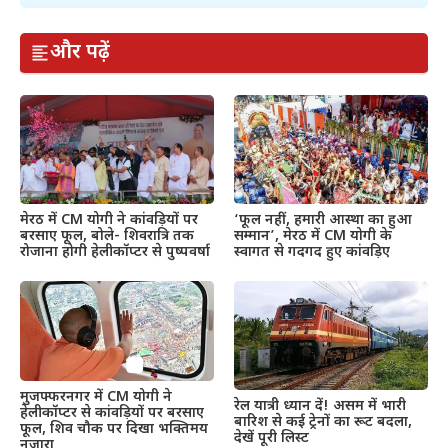
और पढ़ें
मेरठ में CM योगी ने कांवड़ियों पर
‘फूल नहीं, हमारी आस्था का हुआ
बरसाए फूल, बोले- शिवरात्रि तक
सम्मान’, मेरठ में CM योगी के
रोजाना होगी हेलीकॉप्टर से पुष्पवर्षा
स्वागत से गदगद हुए कांवड़िए
मुजफ्फरनगर में CM योगी ने
रेल यात्री ध्यान दें! असम में भारी
हेलीकॉप्टर से कांवड़ियों पर बरसाए
बारिश से कई ट्रेनों का रूट बदला,
फूल, शिव चौक पर दिखा भक्तिमय
देखें पूरी लिस्ट
नजारा