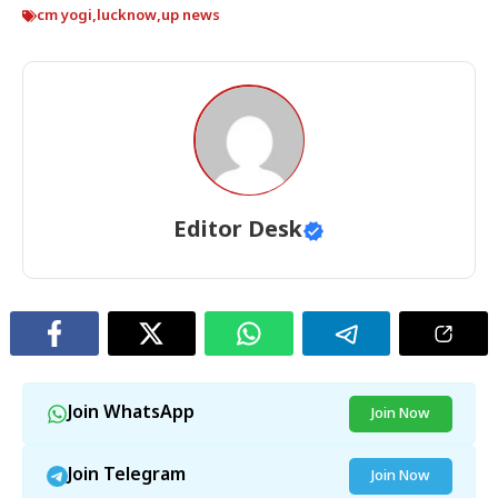
cm yogi
,
lucknow
,
up news
Editor Desk
Join WhatsApp
Join Now
Join Telegram
Join Now