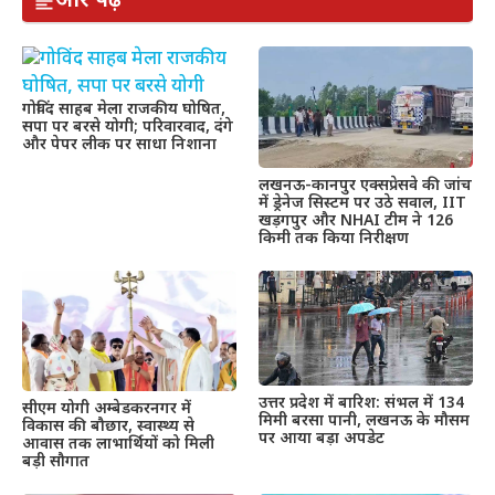
और पढ़ें
गोविंद साहब मेला राजकीय घोषित,
सपा पर बरसे योगी; परिवारवाद, दंगे
और पेपर लीक पर साधा निशाना
लखनऊ-कानपुर एक्सप्रेसवे की जांच
में ड्रेनेज सिस्टम पर उठे सवाल, IIT
खड़गपुर और NHAI टीम ने 126
किमी तक किया निरीक्षण
उत्तर प्रदेश में बारिश: संभल में 134
सीएम योगी अम्बेडकरनगर में
मिमी बरसा पानी, लखनऊ के मौसम
विकास की बौछार, स्वास्थ्य से
पर आया बड़ा अपडेट
आवास तक लाभार्थियों को मिली
बड़ी सौगात