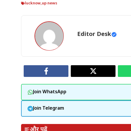
lucknow
,
up news
Editor Desk
Join WhatsApp
Join Telegram
और पढ़ें