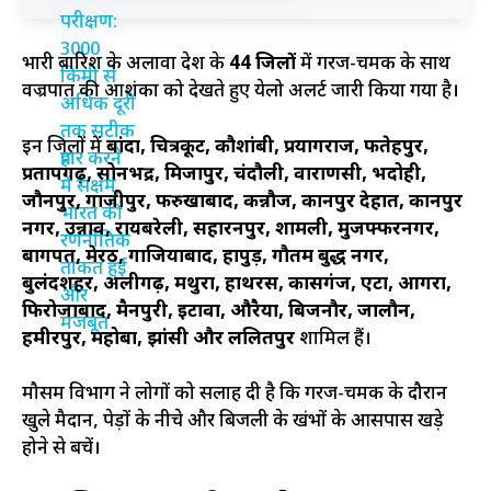
भारी बारिश के अलावा प्रदेश के
44 जिलों
में गरज-चमक के साथ
वज्रपात की आशंका को देखते हुए येलो अलर्ट जारी किया गया है।
इन जिलों में
बांदा, चित्रकूट, कौशांबी, प्रयागराज, फतेहपुर,
प्रतापगढ़, सोनभद्र, मिर्जापुर, चंदौली, वाराणसी, भदोही,
जौनपुर, गाजीपुर, फर्रुखाबाद, कन्नौज, कानपुर देहात, कानपुर
नगर, उन्नाव, रायबरेली, सहारनपुर, शामली, मुजफ्फरनगर,
बागपत, मेरठ, गाजियाबाद, हापुड़, गौतम बुद्ध नगर,
बुलंदशहर, अलीगढ़, मथुरा, हाथरस, कासगंज, एटा, आगरा,
फिरोजाबाद, मैनपुरी, इटावा, औरैया, बिजनौर, जालौन,
हमीरपुर, महोबा, झांसी और ललितपुर
शामिल हैं।
मौसम विभाग ने लोगों को सलाह दी है कि गरज-चमक के दौरान
खुले मैदान, पेड़ों के नीचे और बिजली के खंभों के आसपास खड़े
होने से बचें।