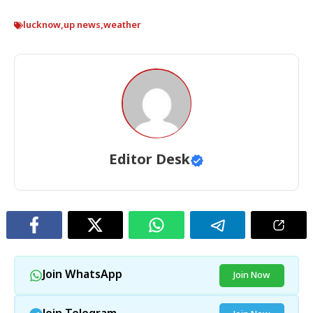
lucknow
,
up news
,
weather
Editor Desk
Join WhatsApp
Join Now