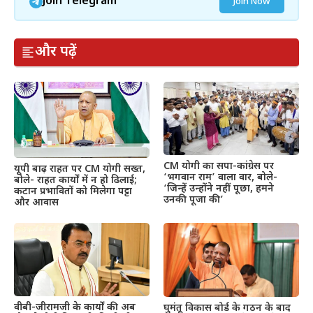
Join Telegram
Join Now
और पढ़ें
CM योगी का सपा-कांग्रेस पर
यूपी बाढ़ राहत पर CM योगी सख्त,
‘भगवान राम’ वाला वार, बोले-
बोले- राहत कार्यों में न हो ढिलाई;
‘जिन्हें उन्होंने नहीं पूछा, हमने
कटान प्रभावितों को मिलेगा पट्टा
उनकी पूजा की’
और आवास
वीबी-जीरामजी के कार्यों की अब
घुमंतू विकास बोर्ड के गठन के बाद