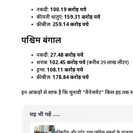
नकदी:
100.19 करोड़ रुपये
कीमती धातुएं:
159.31 करोड़ रुपये
फ्रीबीज़:
259.14 करोड़ रुपये
पश्चिम बंगाल
नकदी:
27.48 करोड़ रुपये
शराब:
102.45 करोड़ रुपये
(करीब 39 लाख लीटर)
ड्रग्स:
108.11 करोड़ रुपये
फ्रीबीज़:
178.84 करोड़ रुपये
इन आंकड़ों से साफ है कि चुनावी “मैनेजमेंट” किस हद तक स
यह भी पढ़ें .....
परिषदीय और एडेड उच्च प्राथमिक स्कूलों के प्रधानाध