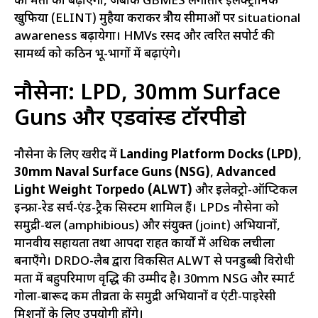
की क्षमता को बढ़ाएगा, जबकि GBMES लगातार इलेक्ट्रॉनिक
खुफिया (ELINT) मुहैया कराकर क्षेत्रीय सीमाओं पर situational
awareness बढ़ायेगा। HMVs रसद और त्वरित सपोर्ट की
सामर्थ्य को कठिन भू-भागों में बढ़ाएंगे।
नौसेना: LPD, 30mm Surface
Guns और एडवांस्ड टॉरपीडो
नौसेना के लिए खरीद में
Landing Platform Docks (LPD)
,
30mm Naval Surface Guns (NSG)
,
Advanced
Light Weight Torpedo (ALWT)
और इलेक्ट्रो-ऑप्टिकल
इन्फ्रा-रेड सर्च-एंड-ट्रैक सिस्टम शामिल हैं। LPDs नौसेना को
समुद्री-थल (amphibious) और संयुक्त (joint) अभियानों,
मानवीय सहायता तथा आपदा राहत कार्यों में अधिक लचीला
बनाएँगे। DRDO-लैब द्वारा विकसित ALWT से पनडुब्बी विरोधी
क्षमता में बहुपरिमाण वृद्धि की उम्मीद है। 30mm NSG और स्मार्ट
गोला-बारूद कम तीव्रता के समुद्री अभियानों व एंटी-पाइरेसी
मिशनों के लिए उपयोगी होंगे।