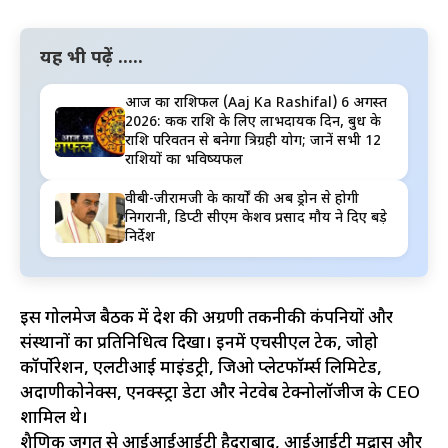
यह भी पढ़ें .....
आज का राशिफल (Aaj Ka Rashifal) 6 अगस्त
2026: कर्क राशि के लिए लाभदायक दिन, बुध के
राशि परिवर्तन से बनेगा त्रिग्रही योग; जानें सभी 12
राशियों का भविष्यफल
वीबी-जीरामजी के कार्यों की अब ड्रोन से होगी
निगरानी, डिप्टी सीएम केशव प्रसाद मौर्य ने दिए बड़े
निर्देश
इस गोलमेज बैठक में देश की अग्रणी तकनीकी कंपनियों और
संस्थानों का प्रतिनिधित्व दिखा। इनमें एचसीएल टेक, जोहो
कॉर्पोरेशन, एलटीआई माइंडट्री, जिओ प्लेटफॉर्म्स लिमिटेड,
अदाणीकोनेक्स, एनक्स्ट्रा डेटा और नेटवेब टेक्नोलॉजीज के CEO
शामिल थे।
शैक्षणिक जगत से आईआईआईटी हैदराबाद, आईआईटी मद्रास और