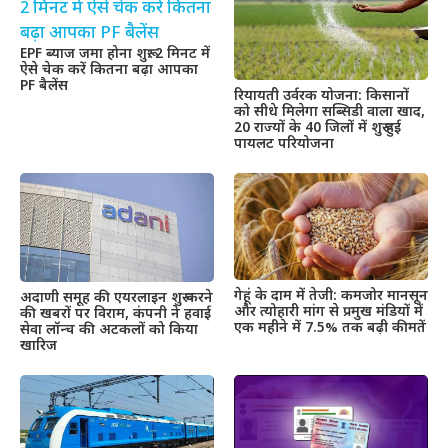
EPF ब्याज जमा होना शुरू: 2 मिनट में
ऐसे चेक करें कितना बढ़ा आपका
PF बैलेंस
रियायती उर्वरक योजना: किसानों
को सीधे मिलेगा सब्सिडी वाला खाद,
20 राज्यों के 40 जिलों में शुरू हुई
पायलट परियोजना
गेहूं के दाम में तेजी: कमजोर मानसून
अदाणी समूह की एयरलाइन शुरू करने
और त्योहारी मांग से प्रमुख मंडियों में
की खबरों पर विराम, कंपनी ने हवाई
एक महीने में 7.5% तक बढ़ी कीमतें
सेवा लॉन्च की अटकलों को किया
खारिज