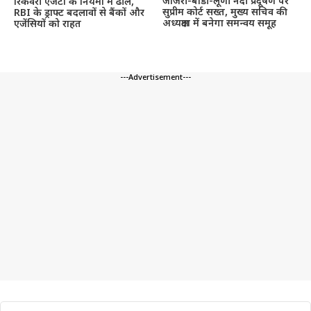
जोजरी-बांडी-लूणी नदी प्रदूषण पर
रिकवरी एजेंटों के नियमों में ढील,
सुप्रीम कोर्ट सख्त, मुख्य सचिव की
RBI के ड्राफ्ट बदलावों से बैंकों और
अध्यक्षता में बनेगा समन्वय समूह
एजेंसियों को राहत
---Advertisement---