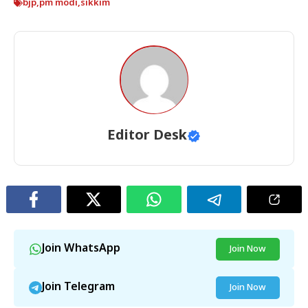
bjp
,
pm modi
,
sikkim
Editor Desk
Join WhatsApp
Join Now
Join Telegram
Join Now