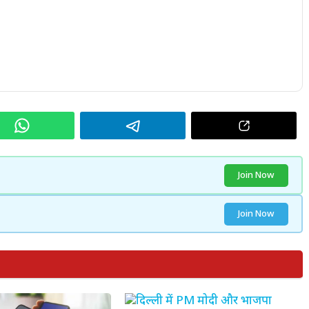
Join Now
Join Now