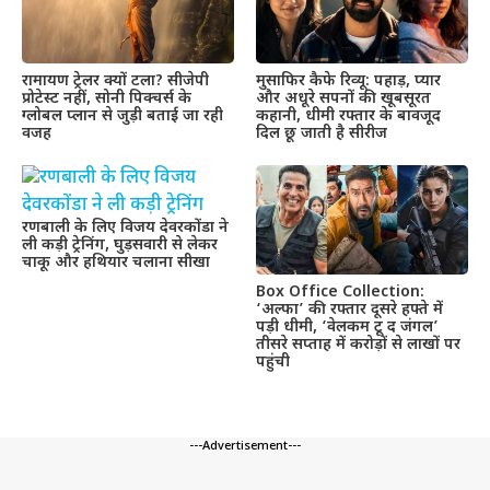
रामायण ट्रेलर क्यों टला? सीजेपी
मुसाफिर कैफे रिव्यू: पहाड़, प्यार
प्रोटेस्ट नहीं, सोनी पिक्चर्स के
और अधूरे सपनों की खूबसूरत
ग्लोबल प्लान से जुड़ी बताई जा रही
कहानी, धीमी रफ्तार के बावजूद
वजह
दिल छू जाती है सीरीज
रणबाली के लिए विजय देवरकोंडा ने
ली कड़ी ट्रेनिंग, घुड़सवारी से लेकर
चाकू और हथियार चलाना सीखा
Box Office Collection:
‘अल्फा’ की रफ्तार दूसरे हफ्ते में
पड़ी धीमी, ‘वेलकम टू द जंगल’
तीसरे सप्ताह में करोड़ों से लाखों पर
पहुंची
---Advertisement---